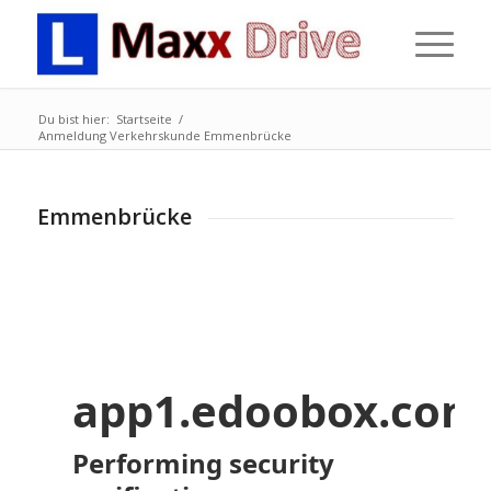
Du bist hier:
Startseite
/
Anmeldung Verkehrskunde Emmenbrücke
Emmenbrücke