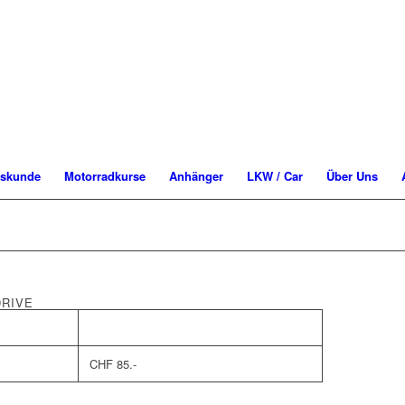
rskunde
Motorradkurse
Anhänger
LKW / Car
Über Uns
DRIVE
CHF 85.-