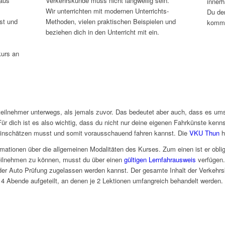
 aus
Verkehrskunde muss nicht langweilig sein.
inner
Wir unterrichten mit modernen Unterrichts-
Du de
st und
Methoden, vielen praktischen Beispielen und
komms
beziehen dich in den Unterricht mit ein.
kurs an
steilnehmer unterwegs, als jemals zuvor. Das bedeutet aber auch, dass es um
r dich ist es also wichtig, dass du nicht nur deine eigenen Fahrkünste kenns
 einschätzen musst und somit vorausschauend fahren kannst. Die
VKU Thun
hi
ationen über die allgemeinen Modalitäten des Kurses. Zum einen ist er oblig
eilnehmen zu können, musst du über einen
gültigen Lernfahrausweis
verfügen.
der Auto Prüfung zugelassen werden kannst. Der gesamte Inhalt der Verkehrsk
 4 Abende aufgeteilt, an denen je 2 Lektionen umfangreich behandelt werden. 