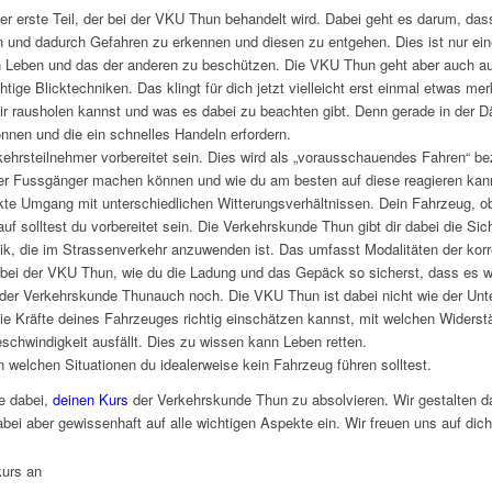
er erste Teil, der bei der VKU Thun behandelt wird. Dabei geht es darum, das
 und dadurch Gefahren zu erkennen und diesen zu entgehen. Dies ist nur eines
in Leben und das der anderen zu beschützen. Die VKU Thun geht aber auch au
tige Blicktechniken. Das klingt für dich jetzt vielleicht erst einmal etwas mer
dir rausholen kannst und was es dabei zu beachten gibt. Denn gerade in der
önnen und die ein schnelles Handeln erfordern.
rkehrsteilnehmer vorbereitet sein. Dies wird als „vorausschauendes Fahren“ b
ler Fussgänger machen können und wie du am besten auf diese reagieren kann
kte Umgang mit unterschiedlichen Witterungsverhältnissen. Dein Fahrzeug, ob 
uf solltest du vorbereitet sein. Die Verkehrskunde Thun gibt dir dabei die Sich
amik, die im Strassenverkehr anzuwenden ist. Das umfasst Modalitäten der ko
r bei der VKU Thun, wie du die Ladung und das Gepäck so sicherst, dass es w
i der Verkehrskunde Thunauch noch. Die VKU Thun ist dabei nicht wie der Unte
 die Kräfte deines Fahrzeuges richtig einschätzen kannst, mit welchen Widerst
schwindigkeit ausfällt. Dies zu wissen kann Leben retten.
in welchen Situationen du idealerweise kein Fahrzeug führen solltest.
ne dabei,
deinen Kurs
der Verkehrskunde Thun zu absolvieren. Wir gestalten d
ei aber gewissenhaft auf alle wichtigen Aspekte ein. Wir freuen uns auf dich
kurs an