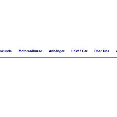
rskunde
Motorradkurse
Anhänger
LKW / Car
Über Uns