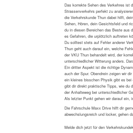
Das korrekte Sehen des Verkehres ist d
Strassenverkehrs perfekt zu analysieren
die Verkehrskunde Thun dabei hilft, de
Sehen, Hören, dein Gesichtsfeld und rich
du in diesen Bereichen das Beste aus 
es Gefahren, die urplötzlich auftreten k
Du solltest stets auf Fehler anderer Ve
Thun geht auch darauf ein, welche Feh
der VKU Thun behandelt wird, der korre
unterschiedlicher Witterung anders. Dara
Ein dritter Aspekt ist die richtige Dyn
auch der Spur. Obendrein zeigen wir di
ein kleines bisschen Physik gibt es be
gibt dir direkt praktische Tipps, wie du
der Anhalteweg bei unterschiedlicher Ge
Als letzter Punkt gehen wir darauf ein, 
Die Fahrschule Maxx Drive hilft dir ger
abwechslungsreich und locker, gehen dab
Melde dich jetzt für den Verkehrskunde