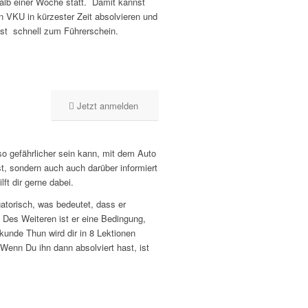
halb einer Woche statt. Damit kannst
n VKU in kürzester Zeit absolvieren und
t schnell zum Führerschein.
Jetzt anmelden
so gefährlicher sein kann, mit dem Auto
t, sondern auch auch darüber informiert
lft dir gerne dabei.
atorisch, was bedeutet, dass er
 Des Weiteren ist er eine Bedingung,
unde Thun wird dir in 8 Lektionen
Wenn Du ihn dann absolviert hast, ist